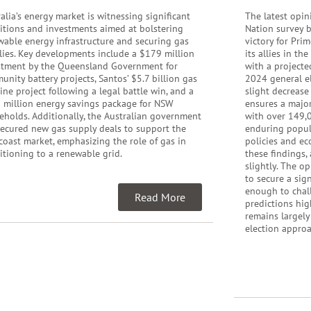
alia’s energy market is witnessing significant
The latest opin
sitions and investments aimed at bolstering
Nation survey b
wable energy infrastructure and securing gas
victory for Pri
lies. Key developments include a $179 million
its allies in th
stment by the Queensland Government for
with a projecte
nity battery projects, Santos’ $5.7 billion gas
2024 general el
ine project following a legal battle win, and a
slight decrease
 million energy savings package for NSW
ensures a major
eholds. Additionally, the Australian government
with over 149,0
secured new gas supply deals to support the
enduring popula
coast market, emphasizing the role of gas in
policies and ec
itioning to a renewable grid.
these findings,
slightly. The o
to secure a sig
enough to chall
Read More
predictions hig
remains largely
election appro