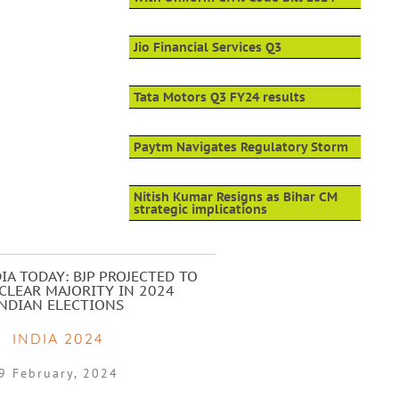
Jio Financial Services Q3
Tata Motors Q3 FY24 results
Paytm Navigates Regulatory Storm
Nitish Kumar Resigns as Bihar CM
strategic implications
IA TODAY: BJP PROJECTED TO
CLEAR MAJORITY IN 2024
INDIAN ELECTIONS
INDIA 2024
9 February, 2024