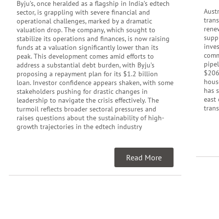
Byju’s, once heralded as a flagship in India’s edtech
Austr
sector, is grappling with severe financial and
tran
operational challenges, marked by a dramatic
rene
valuation drop. The company, which sought to
supp
stabilize its operations and finances, is now raising
inve
funds at a valuation significantly lower than its
commu
peak. This development comes amid efforts to
pipel
address a substantial debt burden, with Byju’s
$206
proposing a repayment plan for its $1.2 billion
hous
loan. Investor confidence appears shaken, with some
has 
stakeholders pushing for drastic changes in
east 
leadership to navigate the crisis effectively. The
trans
turmoil reflects broader sectoral pressures and
raises questions about the sustainability of high-
growth trajectories in the edtech industry
Read More