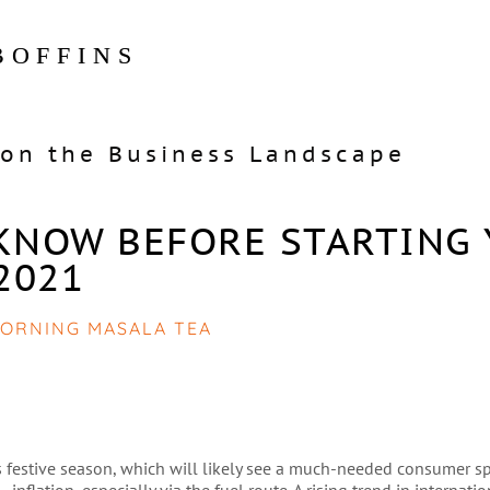
BOFFINS
on the Business Landscape
KNOW BEFORE STARTING
2021
ORNING MASALA TEA
 its festive season, which will likely see a much-needed consumer