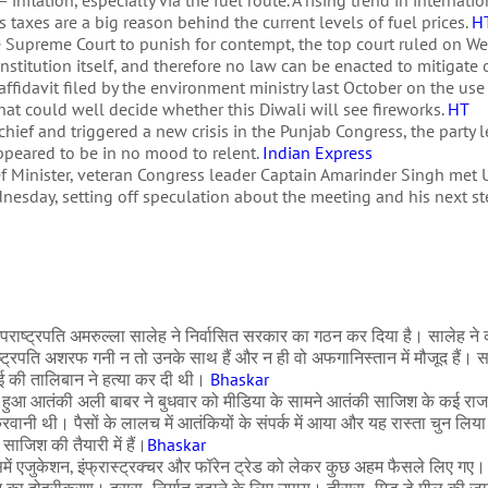
inflation, especially via the fuel route. A rising trend in internati
 as taxes are a big reason behind the current levels of fuel prices.
H
e Supreme Court to punish for contempt, the top court ruled on W
nstitution itself, and therefore no law can be enacted to mitigate or
ffidavit filed by the environment ministry last October on the use
at could well decide whether this Diwali will see fireworks.
HT
hief and triggered a new crisis in the Punjab Congress, the party 
ppeared to be in no mood to relent.
Indian Express
ief Minister, veteran Congress leader Captain Amarinder Singh me
dnesday, setting off speculation about the meeting and his next st
 उपराष्ट्रपति अमरुल्ला सालेह ने निर्वासित सरकार का गठन कर दिया है। सालेह ने
्व राष्ट्रपति अशरफ गनी न तो उनके साथ हैं और न ही वो अफगानिस्तान में मौजूद हैं।
 भाई की तालिबान ने हत्या कर दी थी।
Bhaskar
िरफ्तार हुआ आतंकी अली बाबर ने बुधवार को मीडिया के सामने आतंकी साजिश के कई 
रवानी थी। पैसों के लालच में आतंकियों के संपर्क में आया और यह रास्ता चुन लिय
जिश की तैयारी में हैं।
Bhaskar
। इसमें एजुकेशन, इंफ्रास्ट्रक्चर और फॉरेन ट्रेड को लेकर कुछ अहम फैसले लिए गए