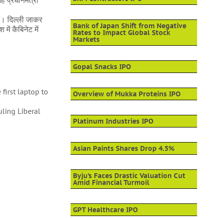
 प्रधानमंत्री
ैं। दिल्ली जाकर
Bank of Japan Shift from Negative
में कैबिनेट में
Rates to Impact Global Stock
Markets
Gopal Snacks IPO
first laptop to
Overview of Mukka Proteins IPO
uling Liberal
Platinum Industries IPO
Asian Paints Shares Drop 4.5%
Byju’s Faces Drastic Valuation Cut
Amid Financial Turmoil
GPT Healthcare IPO