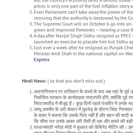
But the country’s economy faces a serious threat — 
prices is only one part of the fuel inflation story
Even Parliament can’t take away the power of th
stressing that the authority is bestowed by the Co
The Supreme Court will on October 6 go into an a
green and improved fireworks — hearing a case th
A day after Navjot Singh Sidhu resigned as PPCC c
launched an exercise to placate him but Sidhu a
Just over a week after he resigned as Punjab Ch
Minister Amit Shah in the national capital on We
Express
Hindi News:
( so that you don’t miss out )
अफगानिस्तान पर तालिबान के कब्जे के बाद अब यहां के पूर्व
निर्वासित सरकार के कार्यवाहक राष्ट्रपति होंगे, क्योंकि पूर
स्विटजरलैंड में मौजूद हैं। कुछ दिनों पहले पंजशीर में उनके
जम्मू-कश्मीर के उरी सेक्टर में मुठभेड़ के दौरान जिंदा ग
के बाबर ने बताया कि उसके पिता नहीं हैं और बहन की शादी क
कि सीमा पार उनके आका उरी जैसी ही एक और हमले की बड़ी सा
प्रधानमंत्री नरेंद्र मोदी ने बुधवार को कैबिनेट मीटिंग की