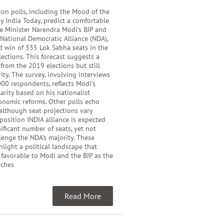
ion polls, including the Mood of the
y India Today, predict a comfortable
me Minister Narendra Modi’s BJP and
e National Democratic Alliance (NDA),
d win of 335 Lok Sabha seats in the
ections. This forecast suggests a
 from the 2019 elections but still
ity. The survey, involving interviews
00 respondents, reflects Modi’s
rity based on his nationalist
onomic reforms. Other polls echo
 although seat projections vary
pposition INDIA alliance is expected
nificant number of seats, yet not
enge the NDA’s majority. These
hlight a political landscape that
 favorable to Modi and the BJP as the
aches
Read More