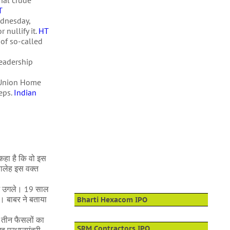
onal crude
T
ednesday,
 nullify it.
HT
 of so-called
leadership
t Union Home
eps.
Indian
 कहा है कि वो इस
 सालेह इस वक्त
राज उगले। 19 साल
ा। बाबर ने बताया
Bharti Hexacom IPO
। तीन फैसलों का
SRM Contractors IPO