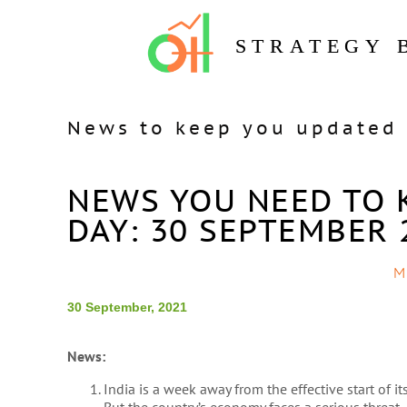
STRATEGY 
News to keep you updated 
NEWS YOU NEED TO 
DAY: 30 SEPTEMBER 
M
30 September, 2021
News:
India is a week away from the effective start of