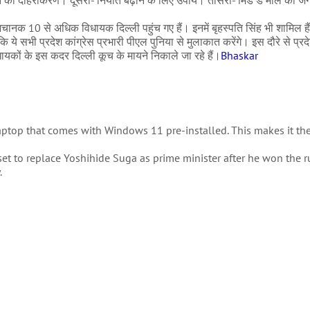
ा दोहरीकरण। दूसरा- निर्यात बढ़ाने के लिए उपाय। तीसरा- मिड डे मील की जगह
अचानक 10 से अधिक विधायक दिल्ली पहुंच गए हैं। इनमें बृहस्पति सिंह भी शामिल ह
ये सभी प्रदेश कांग्रेस प्रभारी पीएल पुनिया से मुलाकात करेंगे। इस दौरे से प्रदेश 
विधायकों के इस कदर दिल्ली कूच के मायने निकाले जा रहे हैं।
Bhaskar
op that comes with Windows 11 pre-installed. This makes it the 
set to replace Yoshihide Suga as prime minister after he won the r
.