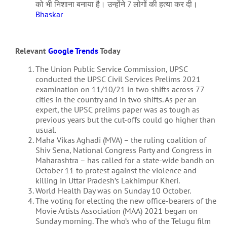
को भी निशाना बनाया है। उन्होंने 7 लोगों की हत्या कर दी।
Bhaskar
Relevant
Google Trends
Today
The Union Public Service Commission, UPSC
conducted the UPSC Civil Services Prelims 2021
examination on 11/10/21 in two shifts across 77
cities in the country and in two shifts. As per an
expert, the UPSC prelims paper was as tough as
previous years but the cut-offs could go higher than
usual.
Maha Vikas Aghadi (MVA) – the ruling coalition of
Shiv Sena, National Congress Party and Congress in
Maharashtra – has called for a state-wide bandh on
October 11 to protest against the violence and
killing in Uttar Pradesh’s Lakhimpur Kheri.
World Health Day was on Sunday 10 October.
The voting for electing the new office-bearers of the
Movie Artists Association (MAA) 2021 began on
Sunday morning. The who’s who of the Telugu film