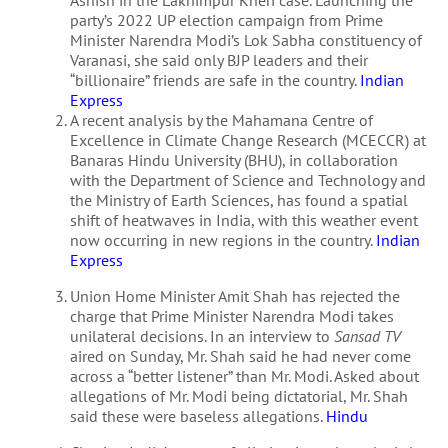
party’s 2022 UP election campaign from Prime
Minister Narendra Modi’s Lok Sabha constituency of
Varanasi, she said only BJP leaders and their
“billionaire” friends are safe in the country.
Indian
Express
A recent analysis by the Mahamana Centre of
Excellence in Climate Change Research (MCECCR) at
Banaras Hindu University (BHU), in collaboration
with the Department of Science and Technology and
the Ministry of Earth Sciences, has found a spatial
shift of heatwaves in India, with this weather event
now occurring in new regions in the country.
Indian
Express
Union Home Minister Amit Shah has rejected the
charge that Prime Minister Narendra Modi takes
unilateral decisions. In an interview to
Sansad TV
aired on Sunday, Mr. Shah said he had never come
across a “better listener” than Mr. Modi. Asked about
allegations of Mr. Modi being dictatorial, Mr. Shah
said these were baseless allegations.
Hindu