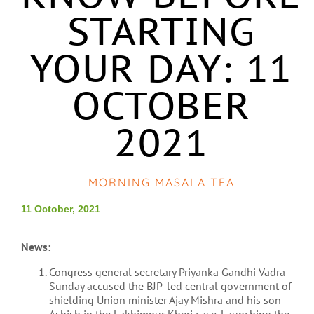
STARTING
YOUR DAY: 11
OCTOBER
2021
MORNING MASALA TEA
11 October, 2021
News:
Congress general secretary Priyanka Gandhi Vadra
Sunday accused the BJP-led central government of
shielding Union minister Ajay Mishra and his son
Ashish in the Lakhimpur Kheri case. Launching the