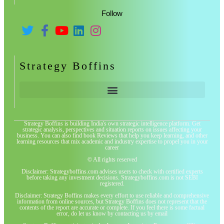
Follow
Strategy Boffins
Strategy Boffins is building India's own strategic intelligence platform. Get
strategic analysis, perspectives and situation reports on issues affecting your
business. You can also find book Reviews that help you keep learning, and other
learning resources that mix academic and industry expertise to propel you in your
career
© All rights reserved
Disclaimer: Strategyboffins.com advises users to check with certified experts
before taking any investment decisions. Strategyboffins.com is not SEBI
registered.
Disclaimer: Strategy Boffins makes every effort to use reliable and comprehensive
information from online sources, but Strategy Boffins does not represent that the
contents of the report are accurate or complete. If you feel there is some factual
error, do let us know by contacting us by email